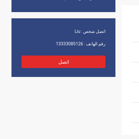
اتصل شخص :
Liu
رقم الهاتف :
13333085126
اتصل