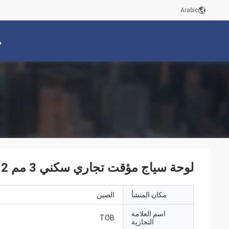
Arabic
م
لوحة سياج مؤقت تجاري سكني 3 مم 2 م
مكان المنشأ
الصين
اسم العلامة
TOB
التجارية