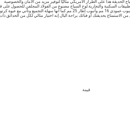
ج الحديقة هذا على الطراز الأمريكي مثاليًا لتوفير مزيد من الأمان والخصوصية
يقات السكنية والتجارية.لوح السياج مصنوع من الفولاذ المجلفن للحصول على ق
فائقة ومتانة ومقاومة للتآكل.تتميز بعرض 2 متر ، قطر سلك 3 مم ، أنبوب عمودي 16 مم وأنبوب إطار 25 مم.كما أنها سهلة التجميع وتأتي مع عبوة
ن الاستمتاع بحديقتك أو فنائك براحة البال.إنه اختيار مثالي لكل من الحدائق ذات
قيمة