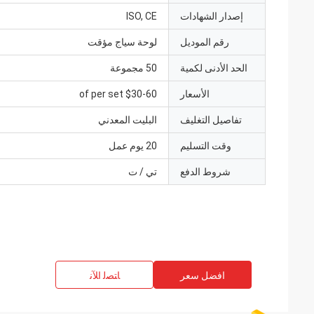
إصدار الشهادات
ISO, CE
رقم الموديل
لوحة سياج مؤقت
الحد الأدنى لكمية
50 مجموعة
الأسعار
$30-60 of per set
تفاصيل التغليف
البليت المعدني
وقت التسليم
20 يوم عمل
شروط الدفع
تي / ت
افضل سعر
ﺎﺘﺼﻟ ﺍﻶﻧ