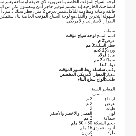
لوحة السياج المؤقت الخاصة بنا ضرورية لأي حديقة أو ساحة.يعتبر سيا
لمساحتك الخارجية.إنه مصمم لتوفير حاجز آمن ومضمون لكل من التطب
لسهولة التخزين والنقل.مع لوحة السياج المؤقت الخاصة بنا ، ستتمكن م
الطراز الأسترالي والأمريكي.
سمات:
اسم المنتج:
لوحة سياج مؤقت
عرض:
2 م
قطر السلك:
3 مم
وزن:
25 كجم
مادة:
فُولاَذ
سماكة:
2 مم
دولة:
كندا
يكتب:
سلسلة ربط السور المؤقت
معيار:
المعيار الأمريكي المخصص
طلب:
ألواح سياج البناء
المعايير الفنية:
يصف
ارتفاع
2 م
عرض
2 م
طيات
2
لون
الفضي والأخضر والأصفر
سماكة
2 مم
حجم الشبكة
50 × 50 ملم
أنبوب عمودي
16 ملم
طَرد
كرتون