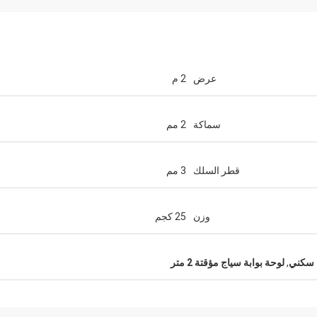
عرض
2 م
سماكة
2 مم
قطر السلك
3 مم
وزن
25 كجم
 سكني
,
لوحة بوابة سياج مؤقتة 2 متر