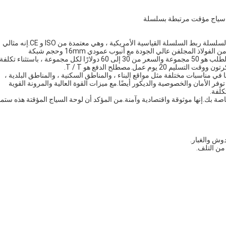
لوحة السياج المؤقت TOB عبارة عن لوحة سياج بناء مؤقتة مخصصة لسلسلة ربط السلسلة القياسية الأمريكية ، وهي معتمدة من ISO و CE.إنه مثالي
لمشاريع السياج المؤقت في أستراليا.لوح السياج المؤقت هذا مصنوع من الفولاذ المجلفن عالي الجودة مع أنبوب عمودي 16mm وحجم شبكة
50x50mm.العرض 2 م والسطح معالج بالمجلفنة.الحد الأدنى لكمية الطلب هو 50 مجموعة والسعر من 30 إلى 60 دولارًا لكل مجموعة ، باستثناء تكلفة
م عمل.مصطلح الدفع هو T / T.
 مناسبات مختلفة مثل مواقع البناء ، والمناطق السكنية ، والمناطق البلدية ،
توفر الأمان والخصوصية والديكور أيضًا.مع ميزات القوة العالية والمرونة القوية
كلفة.
احتياجات سياج البناء الخاصة بك.إنها موثوقة واقتصادية وآمنة.من المؤكد أن لوحة السياج المؤقتة هذه س
وش والغبار.
من التلف.