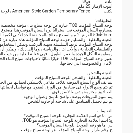
مادة
فُولاَذ
أنبوب الإطار
25 ملم
يكتب
American Style Garden Temporary Fence ، لوحة سياج مؤقت مرتبطة بسلسلة
التطبيقات:
التعبئة والتغليف والتسليم.حزمة لوحة السياج المؤقتة هذه عبارة عن كرتون ووقت التسليم 20 يو
لوحة السياج المؤقت لربط السلسلة سهلة التركيب ويمكن استخدامها في
والتطبيقات التجارية ، والأحداث ، والرياضة ، وما إلى ذلك ، ويمكن أن 
ومقاومة التآكل الجيدة والعمر الطويل ، فهي فعالة للغاية من حيث الت
تعتبر لوحة السياج المؤقت TOB خيارًا مثاليًا ل
الأمان والخصوصية التي تحتاجها.
التعبئة والشحن:
التعبئة والتغليف والشحن للوحة السياج المؤقت
يتم لف ألواح السياج المؤقتة بغلاف فقاعي بلاستيكي لحمايتها من الخد
ثم يتم وضع الألواح في صناديق من الورق المقوى مع فواصل لحمايتها 
الصناديق مختومة بشريط لاصق قوي.
يتم تمييز المربعات بوصف واضح للمنتج وعنوان الوجهة.
ثم يتم تحميل الصناديق على شاحنة أو حاوية للشحن.
التعليمات:
س: ما هو اسم العلامة التجارية للوحة السياج المؤقت؟
ج: اسم العلامة التجارية للوحة السياج المؤقت هو TOB.
س: ما هو رقم الموديل للوحة السياج المؤقت؟
ج: رقم طراز لوحة السياج المؤقت هو لوحة سياج مؤقت.