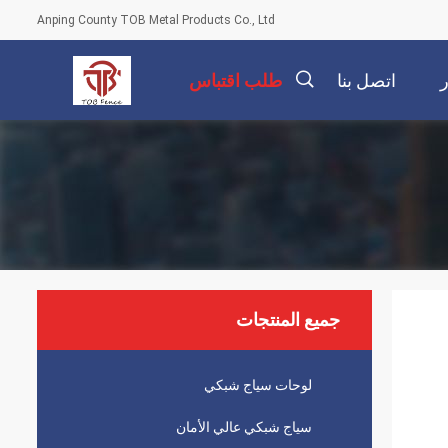
Anping County TOB Metal Products Co., Ltd
ر
اتصل بنا
طلب اقتباس
描
述
جميع المنتجات
لوحات سياج شبكي
سياج شبكي عالي الأمان