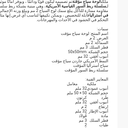
ملكنا
لوحة سياج مؤقتة
تم تصميمه ليكون قويًا ودائمًا ، ويوفر أمانًا 
لـ
سلسلة ربط السور القياسية الأمريكية
مقاومة ممتازة للتآكل.يبلغ سمك لوح السياج 2 مم ويبلغ وزنه الإجمالي 25 كجم ، ويتم تعبئته في صندوق كرتوني لسهولة النقل.ملكنا
في أستراليا
قابلة للتخصيص ، ويمكن تكييفها لتناسب أي غرض.إنها مثالي
التحكم في الحشود في الأحداث والمهرجانات.
سمات:
اسم المنتج: لوحة سياج مؤقت
العرض: 2 م
السماكة: 2 مم
قطر السلك: 3 مم
حجم الشبكة: 50x50mm
أنبوب أفقي: 32 مم
النمط الأمريكي جاردن سياج مؤقت
سياج أستراليا المؤقت
سلسلة ربط السور المؤقت
المعايير الفنية:
ملكية
معامل
أنبوب عمودي
32 ملم
حجم الشبكة
50 × 50 ملم
طَرد
كرتون
أنبوب أفقي
32 ملم
ارتفاع
2 م
أنبوب الإطار
32 ملم
مادة
فُولاَذ
قطر السلك
3 مم
طيات
2