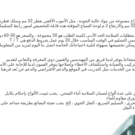
مم ، وتأتي بألوان مختلفة - الفضي أو الأخضر أو ​​الأصفر.أنبوب الإطار 32 مم والارتفاع 2 م.لوحة السياج المؤقتة هذه قابلة للتخصيص لسور رابط السل
تم اعتماد لوحة السياج المؤقت TOB من قبل ISO و CE ، و
قت المناسب خلال 20 يوم عمل.شروط الدفع هي T / T.
تجاتنا.يتوفر لدينا فريق من المهندسين والفنيين ذوي المعرفة والتفاني لتقديم
كيب والصيانة واستكشاف الأخطاء وإصلاحها.يتوفر الفنيون لدينا للإجابة على الأس
 من الخدمات مثل التدريب في الموقع والدعم الافتراضي والدعم عن بُعد.فريقنا
ى عدة ألواح.لضمان السلامة أثناء الشحن ، يجب تثبيت الألواح بإحكام بكابل
ورق مقاوم للماء.
، التسليم السريع ، النقل الجوي ، إلخ. يجب تعبئة البضائع بطريقة تساعد على
 النقل.