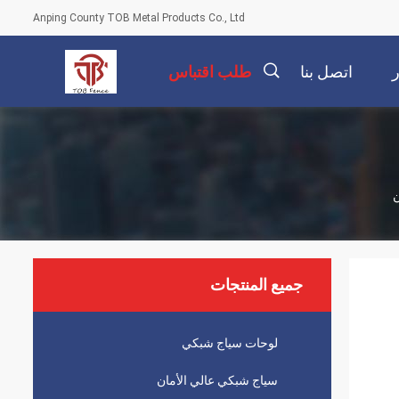
Anping County TOB Metal Products Co., Ltd
ر
اتصل بنا
طلب اقتباس
描
述
جميع المنتجات
لوحات سياج شبكي
سياج شبكي عالي الأمان