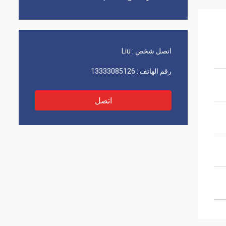
اتصل شخص :
Liu
رقم الهاتف :
13333085126
اتصل