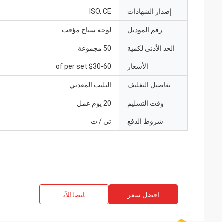
إصدار الشهادات
ISO, CE
رقم الموديل
لوحة سياج مؤقت
الحد الأدنى لكمية
50 مجموعة
الأسعار
$30-60 of per set
تفاصيل التغليف
البليت المعدني
وقت التسليم
20 يوم عمل
شروط الدفع
تي / ت
افضل سعر
ﺎﺘﺼﻟ ﺍﻶﻧ