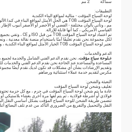
سماكة
2 مم
التطبيقات:
لوحة السياج المؤقت - مثالية لمواقع البناء الكندية
القياسي الأمريكي ، كما أنها قابلة للإزالة.
لكل مجموعة.نحن نقدم تغليفًا آمنًا باستخدام منصة نقالة معدنية ، ونضمن التسليم في الو
تعتبر لوحة السياج المؤقت TOB الخيار الأمثل لمواقع البناء الكندية ، ويمكن تخصيصها بسهولة لتلبية احتياجاتك الخاصة.اتصل بنا اليوم لمزيد من المعلومات.
الدعم والخدمات:
في
لوحة سياج مؤقت
، نحن نقدم الدعم الفني الشامل والخدمة لجميع من
المساعدة والمساعدة عند الحاجة.نحن نقدم الدعم الفني والخدمات للتر
وتقديم الإرشادات بشأن أي مشكلات قد تكون لديك.نقدم أيضًا مجموعة
مكرس لتقديم خدمة عملاء استثنائية ورضاهم.
التعبئة والشحن:
تغليف وشحن لوحة السياج المؤقت
عادة ما يتم شحن لوحة السياج المؤقت في حزم ، مع كل حزمة تحتوي عل
فولاذي أو أشرطة فولاذية ، ثم يتم لفها مرة أخرى بغشاء بلاستيكي أو 
تتضمن طريقة الشحن للوحة السياج المؤقت بشكل أساسي النقل البحري 
النقل والتحميل والتفريغ.من الضروري التأكد من عدم تلف البضائع أثناء