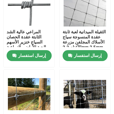
المنتجات
أشرطة فيديو
الثقيلة الميدانية لعبة ثابتة
المراعي عالية الشد
عقدة المنسوجة سياج
الثابتة عقدة الحصان
الأسلاك المجلفن مزرعة
السياج خنزير الأسهم
لوحات سياج شبكي
الأغنام 2.2mm 2.5mm
الحية للأراضي الزراعية
2.7mm
إرسال استفسار
إرسال استفسار
سياج شبكي عالي الأمان
V مش سياج أمني
سلسلة ربط السور
سياج من الحديد المطاوع