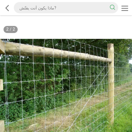
2
/
2