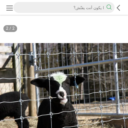
2
/
2