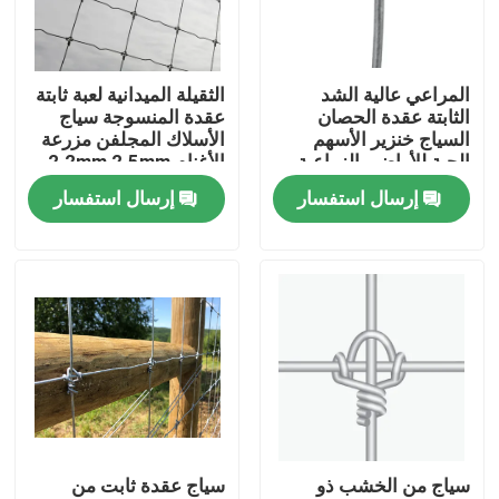
معلومات عنا
المراعي عالية الشد
الثقيلة الميدانية لعبة ثابتة
الثابتة عقدة الحصان
عقدة المنسوجة سياج
جولة في المعمل
السياج خنزير الأسهم
الأسلاك المجلفن مزرعة
الحية للأراضي الزراعية
الأغنام 2.2mm 2.5mm
2.7mm
إرسال استفسار
إرسال استفسار
رقابة جودة
اتصل بنا
اطلب اقتباس
لوحات سياج شبكي
سياج من الخشب ذو
سياج عقدة ثابت من
سياج شبكي عالي الأمان