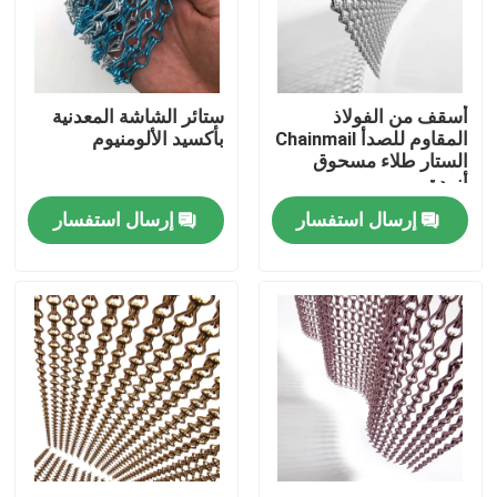
معلومات عنا
أسقف من الفولاذ
ستائر الشاشة المعدنية
جولة في المعمل
المقاوم للصدأ Chainmail
بأكسيد الألومنيوم
الستار طلاء مسحوق
أنودة
رقابة جودة
إرسال استفسار
إرسال استفسار
اتصل بنا
اطلب اقتباس
لوحات سياج شبكي
سياج شبكي عالي الأمان