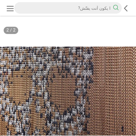
2
/
2